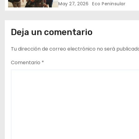
May 27, 2026
Eco Peninsular
e
n
Deja un comentario
t
r
Tu dirección de correo electrónico no será publicad
a
Comentario
*
d
a
s