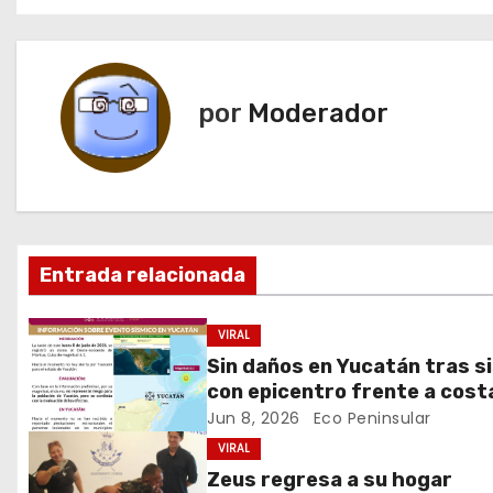
a
v
e
por
Moderador
g
a
c
Entrada relacionada
i
ó
VIRAL
Sin daños en Yucatán tras s
n
con epicentro frente a cost
de Cuba: Procivy
Jun 8, 2026
Eco Peninsular
d
VIRAL
e
Zeus regresa a su hogar