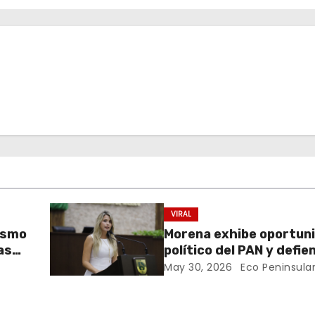
VIRAL
ismo
Morena exhibe oportun
as
político del PAN y defie
hechos a las mujeres d
May 30, 2026
Eco Peninsula