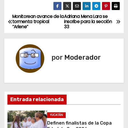
Monitorean avance de la
Adriana Mena Lara se
N
tormenta tropical
inscribe para la sección
“Arlene”
33
a
v
e
por
Moderador
g
a
c
Entrada relacionada
i
ó
YUCATÁN
Definen finalistas de la Copa
n