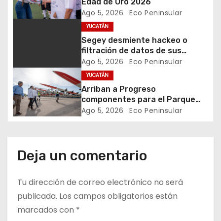
Edad de Oro 2026
Ago 5, 2026
Eco Peninsular
d
YUCATÁN
e
Segey desmiente hackeo o
filtración de datos de sus
e
trabajadores
Ago 5, 2026
Eco Peninsular
YUCATÁN
n
Arriban a Progreso
t
componentes para el Parque
Eólico Tizimín II, con inversión de
Ago 5, 2026
Eco Peninsular
r
2,600 millones de pesos y mil
empleos
a
Deja un comentario
d
Tu dirección de correo electrónico no será
a
publicada.
Los campos obligatorios están
s
marcados con
*