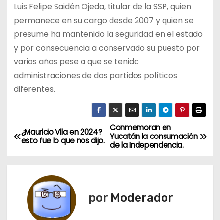
Luis Felipe Saidén Ojeda, titular de la SSP, quien
permanece en su cargo desde 2007 y quien se
presume ha mantenido la seguridad en el estado
y por consecuencia a conservado su puesto por
varios años pese a que se tenido
administraciones de dos partidos políticos
diferentes.
Conmemoran en
N
¿Mauricio Vila en 2024?
Yucatán la consumación
esto fue lo que nos dijo.
de la Independencia.
a
v
e
por
Moderador
g