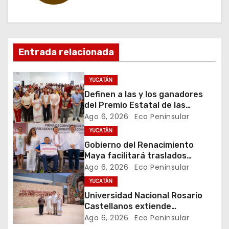
a
c
Entrada relacionada
i
ó
YUCATÁN
Definen a las y los ganadores
n
del Premio Estatal de las
Juventudes 2026
Ago 6, 2026
Eco Peninsular
d
YUCATÁN
e
Gobierno del Renacimiento
Maya facilitará traslados
e
gratuitos para usuarias y
Ago 6, 2026
Eco Peninsular
usuarios del CREE
YUCATÁN
n
Universidad Nacional Rosario
t
Castellanos extiende
convocatoria de ingreso al 31 de
Ago 6, 2026
Eco Peninsular
agosto