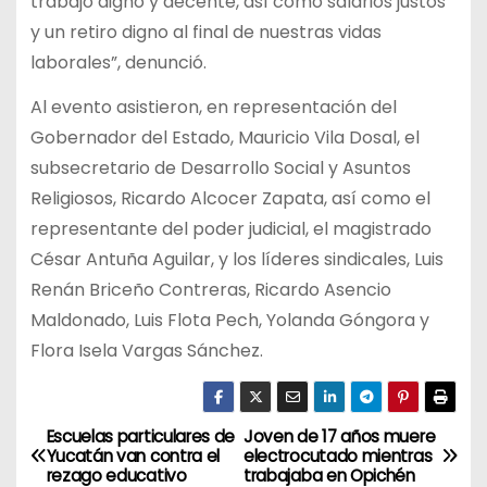
trabajo digno y decente, así como salarios justos
y un retiro digno al final de nuestras vidas
laborales”, denunció.
Al evento asistieron, en representación del
Gobernador del Estado, Mauricio Vila Dosal, el
subsecretario de Desarrollo Social y Asuntos
Religiosos, Ricardo Alcocer Zapata, así como el
representante del poder judicial, el magistrado
César Antuña Aguilar, y los líderes sindicales, Luis
Renán Briceño Contreras, Ricardo Asencio
Maldonado, Luis Flota Pech, Yolanda Góngora y
Flora Isela Vargas Sánchez.
Escuelas particulares de
Joven de 17 años muere
N
Yucatán van contra el
electrocutado mientras
rezago educativo
trabajaba en Opichén