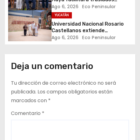
e
gratuitos para usuarias y
Ago 6, 2026
Eco Peninsular
usuarios del CREE
YUCATÁN
n
Universidad Nacional Rosario
t
Castellanos extiende
convocatoria de ingreso al 31 de
Ago 6, 2026
Eco Peninsular
r
agosto
a
Deja un comentario
d
Tu dirección de correo electrónico no será
a
publicada.
Los campos obligatorios están
s
marcados con
*
Comentario
*