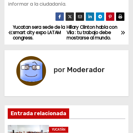
informar a la ciudadanía.
Yucatan sera sede de la
Hillary Clinton habla con
N
smart city expo LATAM
Vila : tu trabajo debe
congress.
mostrarse al mundo.
a
v
e
por
Moderador
g
a
c
Entrada relacionada
i
ó
YUCATÁN