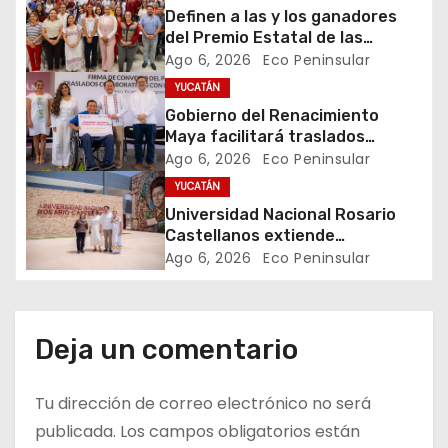
Definen a las y los ganadores
n
del Premio Estatal de las
Juventudes 2026
Ago 6, 2026
Eco Peninsular
d
YUCATÁN
e
Gobierno del Renacimiento
Maya facilitará traslados
e
gratuitos para usuarias y
Ago 6, 2026
Eco Peninsular
usuarios del CREE
YUCATÁN
n
Universidad Nacional Rosario
t
Castellanos extiende
convocatoria de ingreso al 31 de
Ago 6, 2026
Eco Peninsular
r
agosto
a
Deja un comentario
d
Tu dirección de correo electrónico no será
a
publicada.
Los campos obligatorios están