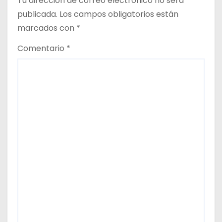
Tu dirección de correo electrónico no será
a
publicada.
Los campos obligatorios están
s
marcados con
*
Comentario
*