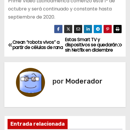
Prime Video Latinoamérica comenzó este 1° de
octubre y será continuado y constante hasta
septiembre de 2020.
Estas Smart TV y
N
Crean “robots vivos” a
dispositivos se quedarán
partir de células de rana
sin Netflix en diciembre
a
v
e
por
Moderador
g
a
c
Entrada relacionada
i