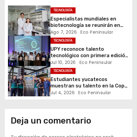
ó
TECNOLOGÍA
Especialistas mundiales en
n
biotecnología se reunirán en
Yucatán
Ago 7, 2026
Eco Peninsular
d
TECNOLOGÍA
e
UPY reconoce talento
tecnológico con primera edición
e
de los Tech Awards
Jul 10, 2026
Eco Peninsular
TECNOLOGÍA
n
Estudiantes yucatecos
t
muestran su talento en la Copa
FutBotMx 2026
Jul 4, 2026
Eco Peninsular
r
a
Deja un comentario
d