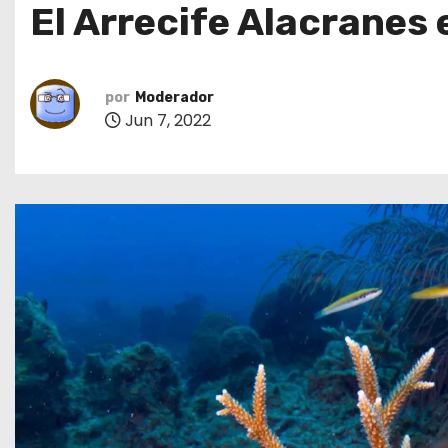
El Arrecife Alacranes 
o
por
Moderador
Jun 7, 2022