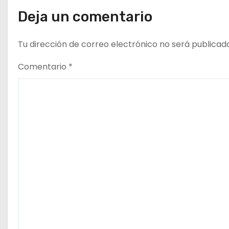
t
Deja un comentario
r
Tu dirección de correo electrónico no será publicad
a
Comentario
*
d
a
s