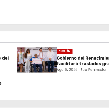
YUCATÁN
s del
Gobierno del Renacimi
facilitará traslados gr
para usuarias y usuario
Ago 6, 2026
Eco Peninsular
CREE
o
1 de