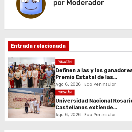
e
por
Moderador
g
a
c
Entrada relacionada
i
ó
YUCATÁN
Definen a las y los ganadore
n
Premio Estatal de las
Juventudes 2026
Ago 6, 2026
Eco Peninsular
d
YUCATÁN
e
Universidad Nacional Rosari
Castellanos extiende
e
convocatoria de ingreso al 3
Ago 6, 2026
Eco Peninsular
agosto
n