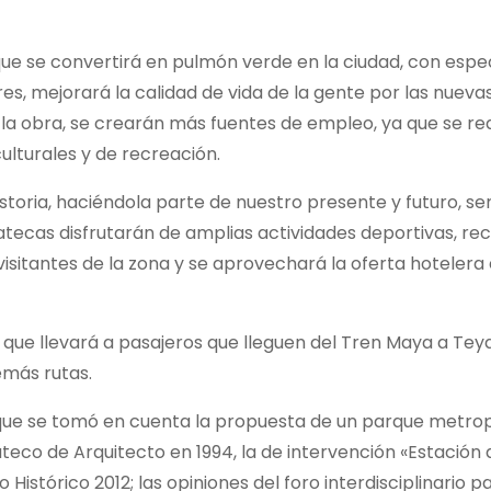
que se convertirá en pulmón verde en la ciudad, con espe
s, mejorará la calidad de vida de la gente por las nueva
 la obra, se crearán más fuentes de empleo, ya que se re
culturales y de recreación.
toria, haciéndola parte de nuestro presente y futuro, se
tecas disfrutarán de amplias actividades deportivas, rec
isitantes de la zona y se aprovechará la oferta hotelera 
 que llevará a pasajeros que lleguen del Tren Maya a Teya
emás rutas.
rque se tomó en cuenta la propuesta de un parque metro
ateco de Arquitecto en 1994, la de intervención «Estación 
istórico 2012; las opiniones del foro interdisciplinario p