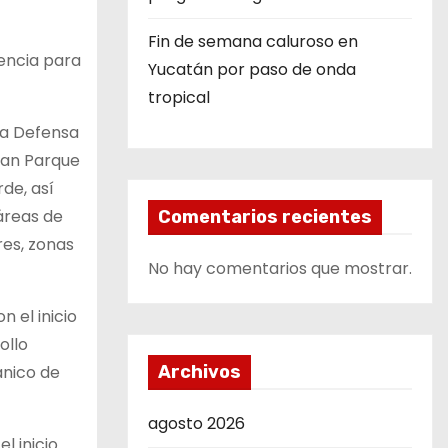
Fin de semana caluroso en
rencia para
Yucatán por paso de onda
tropical
 la Defensa
ran Parque
de, así
 áreas de
Comentarios recientes
res, zonas
No hay comentarios que mostrar.
 el inicio
ollo
anico de
Archivos
agosto 2026
l inicio