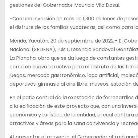
gestiones del Gobernador Mauricio Vila Dosal.
-Con una inversión de más de 1,300 millones de peso
el disfrute de las familias yucatecas, así como para la
Mérida, Yucatán, 20 de septiembre de 2022.- El Gobern
Nacional (SEDENA), Luis Cresencio Sandoval Gonzále
La Plancha, obra que se da luego de constantes gesti
como en nuevo atractivo para el disfrute de las famil
juegos, mercado gastronómico, lago artificial, male
deportivas, gimnasio al aire libre, museos, estación 
En el patio central de la exestación de ferrocarriles 
a la edificación de este proyecto que, con una invers
económico y turístico de la entidad, el cual contará
atractivos y áreas para la sana convivencia y recreac
Al presentar el proyecto, el Gobernador afirmó que h