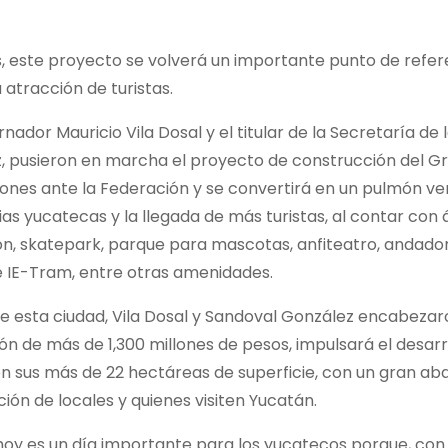
s, este proyecto se volverá un importante punto de refe
 atracción de turistas.
ador Mauricio Vila Dosal y el titular de la Secretaría de
z, pusieron en marcha el proyecto de construcción del G
ones ante la Federación y se convertirá en un pulmón ver
ias yucatecas y la llegada de más turistas, al contar con
cón, skatepark, parque para mascotas, anfiteatro, andado
de IE-Tram, entre otras amenidades.
de esta ciudad, Vila Dosal y Sandoval González encabezaron
ión de más de 1,300 millones de pesos, impulsará el desarr
 en sus más de 22 hectáreas de superficie, con un gran ab
ión de locales y quienes visiten Yucatán.
oy es un día importante para los yucatecos porque, con e