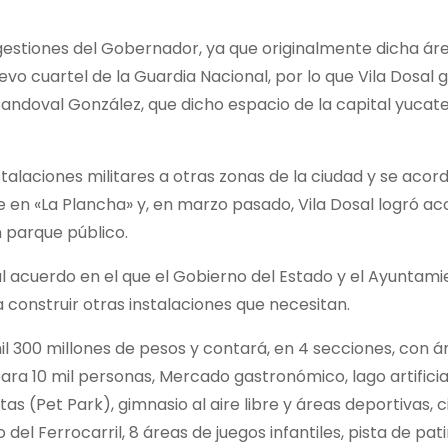
estiones del Gobernador, ya que originalmente dicha áre
evo cuartel de la Guardia Nacional, por lo que Vila Dosal 
andoval González, que dicho espacio de la capital yucat
stalaciones militares a otras zonas de la ciudad y se acor
e en «La Plancha» y, en marzo pasado, Vila Dosal logró a
n parque público.
l acuerdo en el que el Gobierno del Estado y el Ayuntami
construir otras instalaciones que necesitan.
l 300 millones de pesos y contará, en 4 secciones, con á
para 10 mil personas, Mercado gastronómico, lago artifici
 (Pet Park), gimnasio al aire libre y áreas deportivas, ci
del Ferrocarril, 8 áreas de juegos infantiles, pista de pat