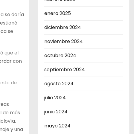
enero 2025
a se daría
gestionó
diciembre 2024
eca se
noviembre 2024
dó que el
octubre 2024
cordar con
septiembre 2024
ento de
agosto 2024
julio 2024
reas
junio 2024
al de más
clovía,
mayo 2024
inaje y una