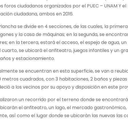
los foros ciudadanos organizados por el PUEC – UNAM Y el
ipación ciudadana, ambos en 2016.
Plancha se divide en 4 secciones, de las cuales, la primera
vagones y la casa de máquinas; en la segunda, se encontra
res; en la tercera, estará el acceso, el espejo de agua, un
arto, se ubicará el anfiteatro, juegos infantiles y un gra
baños y estacionamiento.
almente se encuentran en esta superficie, se van a reubi
20 metros cuadrados, con 3 habitaciones, 2 baños y piezas
eció a los vecinos por su apoyo y disposición en este pro
realizaron un recorrido por el terreno donde se encontrará
bicarán el anfiteatro, un lago, el mercado gastronómico, 
ente, así como el lugar donde se ubicarán las nuevas las c