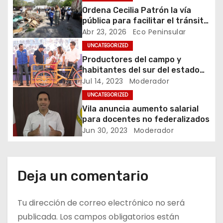
n
Ordena Cecilia Patrón la vía
pública para facilitar el tránsito
d
y calidad de vida de la
Abr 23, 2026
Eco Peninsular
comunidad.
UNCATEGORIZED
e
Productores del campo y
e
habitantes del sur del estado
reciben apoyos del Gobierno de
Jul 14, 2023
Moderador
n
Mauricio Vila Dosal
UNCATEGORIZED
Vila anuncia aumento salarial
t
para docentes no federalizados
Jun 30, 2023
Moderador
r
a
d
Deja un comentario
a
Tu dirección de correo electrónico no será
s
publicada.
Los campos obligatorios están