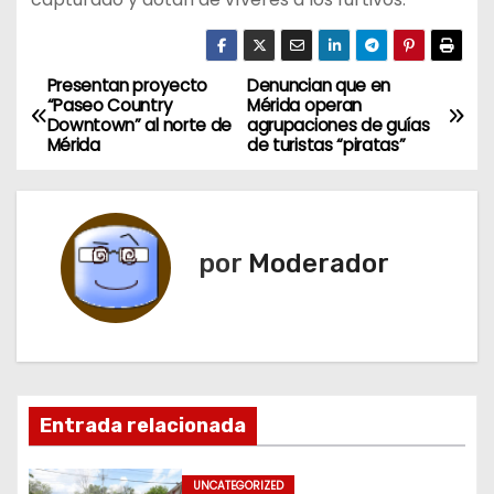
Presentan proyecto
Denuncian que en
N
“Paseo Country
Mérida operan
Downtown” al norte de
agrupaciones de guías
a
Mérida
de turistas “piratas”
v
e
por
Moderador
g
a
c
i
Entrada relacionada
ó
UNCATEGORIZED