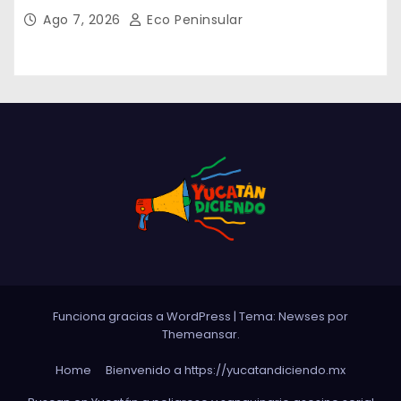
públicas en la comisaría de Caucel
Ago 7, 2026
Eco Peninsular
Funciona gracias a WordPress
|
Tema: Newses por
Themeansar
.
Home
Bienvenido a https://yucatandiciendo.mx