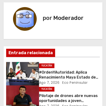
v
e
por
Moderador
g
a
c
i
Entrada relacionada
ó
YUCATÁN
n
#OrdenYAutoridad: Aplica
Renacimiento Maya Estado de
d
derecho con orden,
Ago 7, 2026
Eco Peninsular
coordinación y saldo blanco
YUCATÁN
e
Pilotaje de drones abre nuevas
e
oportunidades a joven
emprendedor yucateco