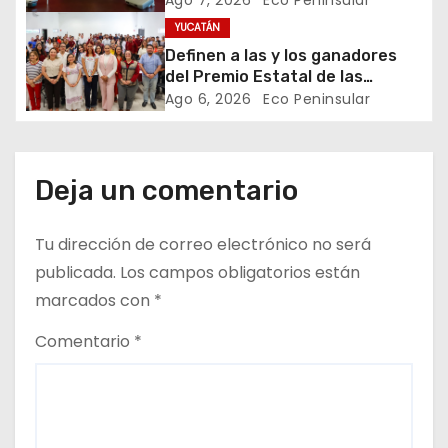
Ago 7, 2026
Eco Peninsular
n
YUCATÁN
Definen a las y los ganadores
t
del Premio Estatal de las
Juventudes 2026
Ago 6, 2026
Eco Peninsular
r
a
d
Deja un comentario
a
Tu dirección de correo electrónico no será
s
publicada.
Los campos obligatorios están
marcados con
*
Comentario
*