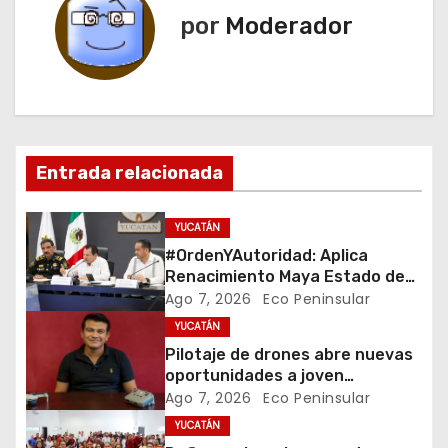
e
por
Moderador
g
a
c
i
Entrada relacionada
ó
YUCATÁN
n
#OrdenYAutoridad: Aplica
Renacimiento Maya Estado de
d
derecho con orden,
Ago 7, 2026
Eco Peninsular
coordinación y saldo blanco
YUCATÁN
e
Pilotaje de drones abre nuevas
e
oportunidades a joven
emprendedor yucateco
Ago 7, 2026
Eco Peninsular
n
YUCATÁN