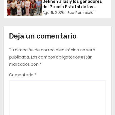
Definen a las y los ganadores
t
del Premio Estatal de las
Juventudes 2026
Ago 6, 2026
Eco Peninsular
r
a
d
Deja un comentario
a
Tu dirección de correo electrónico no será
s
publicada.
Los campos obligatorios están
marcados con
*
Comentario
*