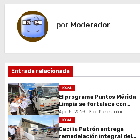
v
e
por
Moderador
g
a
c
Entrada relacionada
i
ó
LOCAL
El programa Puntos Mérida
n
Limpia se fortalece con
coordinación y colaboración
Ago 5, 2026
Eco Peninsular
d
institucional.
LOCAL
e
Cecilia Patrón entrega
remodelación integral del