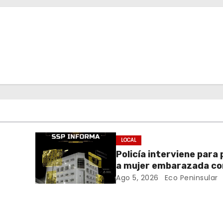
LOCAL
Policía interviene para
a mujer embarazada co
blanca en Mérida
Ago 5, 2026
Eco Peninsular