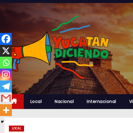
S
a
l
t
a
r
a
l
c
o
n
t
Local
Nacional
Internacional
Vi
e
n
i
d
LOCAL