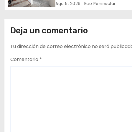
e
mercado Lucas de Gálvez p
Ago 5, 2026
Eco Peninsular
locatarios y usuarios
n
t
Deja un comentario
r
Tu dirección de correo electrónico no será publicad
a
Comentario
*
d
a
s