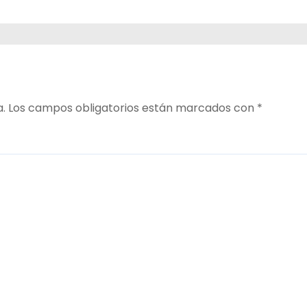
ara
a.
Los campos obligatorios están marcados con
*