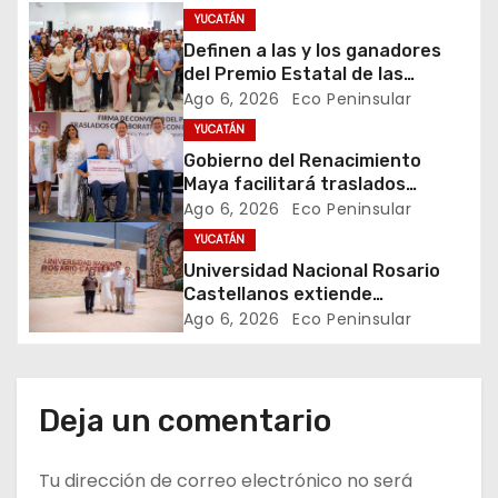
ó
YUCATÁN
Definen a las y los ganadores
n
del Premio Estatal de las
Juventudes 2026
Ago 6, 2026
Eco Peninsular
d
YUCATÁN
e
Gobierno del Renacimiento
Maya facilitará traslados
e
gratuitos para usuarias y
Ago 6, 2026
Eco Peninsular
usuarios del CREE
YUCATÁN
n
Universidad Nacional Rosario
t
Castellanos extiende
convocatoria de ingreso al 31 de
Ago 6, 2026
Eco Peninsular
r
agosto
a
Deja un comentario
d
Tu dirección de correo electrónico no será
a