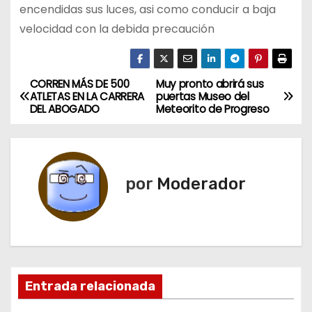
encendidas sus luces, asi como conducir a baja
velocidad con la debida precaución
CORREN MÁS DE 500
Muy pronto abrirá sus
N
ATLETAS EN LA CARRERA
puertas Museo del
DEL ABOGADO
Meteorito de Progreso
a
v
e
por
Moderador
g
a
c
Entrada relacionada
i