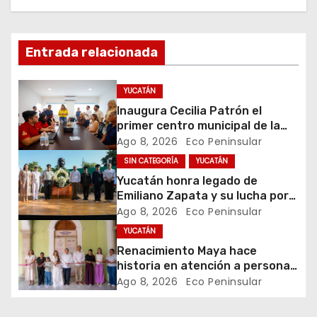
c
i
Entrada relacionada
ó
YUCATÁN
n
Inaugura Cecilia Patrón el
primer centro municipal de la
d
juventud en la historia de
Ago 8, 2026
Eco Peninsular
Mérida
SIN CATEGORÍA
YUCATÁN
e
Yucatán honra legado de
e
Emiliano Zapata y su lucha por
la justicia social
Ago 8, 2026
Eco Peninsular
n
YUCATÁN
Renacimiento Maya hace
t
historia en atención a personas
autistas
Ago 8, 2026
Eco Peninsular
r