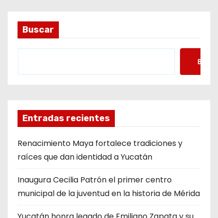
a
d
Buscar
a
s
Busca
Entradas recientes
Renacimiento Maya fortalece tradiciones y
raíces que dan identidad a Yucatán
Inaugura Cecilia Patrón el primer centro
municipal de la juventud en la historia de Mérida
Yucatán honra legado de Emiliano Zapata y su