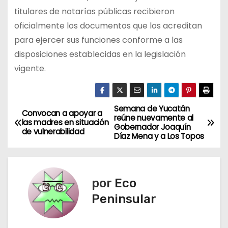
titulares de notarías públicas recibieron
oficialmente los documentos que los acreditan
para ejercer sus funciones conforme a las
disposiciones establecidas en la legislación
vigente.
Semana de Yucatán
N
Convocan a apoyar a
reúne nuevamente al
las madres en situación
Gobernador Joaquín
a
de vulnerabilidad
Díaz Mena y a Los Topos
v
e
por
Eco
g
Peninsular
a