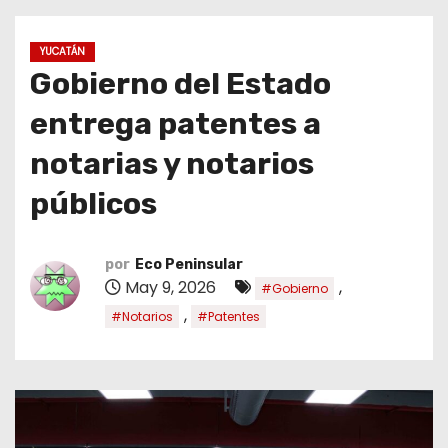
o
YUCATÁN
Gobierno del Estado
entrega patentes a
notarias y notarios
públicos
por
Eco Peninsular
May 9, 2026
,
#Gobierno
,
#Notarios
#Patentes