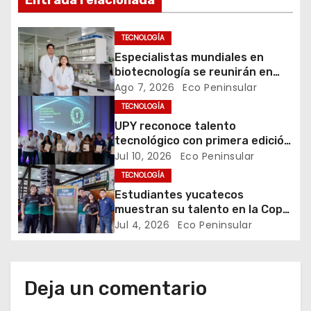
Entrada relacionada
i
ó
TECNOLOGÍA
Especialistas mundiales en
n
biotecnología se reunirán en
Yucatán
Ago 7, 2026
Eco Peninsular
d
TECNOLOGÍA
e
UPY reconoce talento
tecnológico con primera edición
e
de los Tech Awards
Jul 10, 2026
Eco Peninsular
TECNOLOGÍA
n
Estudiantes yucatecos
t
muestran su talento en la Copa
FutBotMx 2026
Jul 4, 2026
Eco Peninsular
r
a
Deja un comentario
d