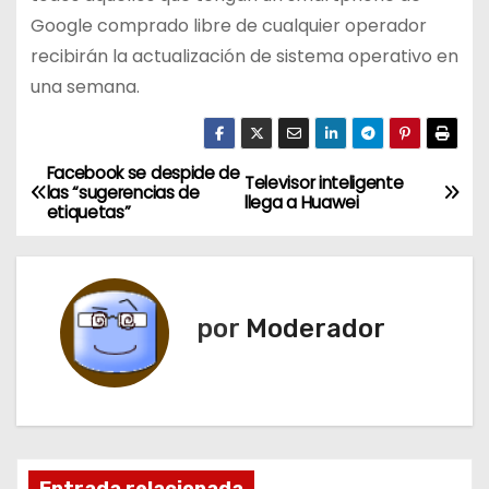
Google comprado libre de cualquier operador
recibirán la actualización de sistema operativo en
una semana.
Facebook se despide de
N
Televisor inteligente
las “sugerencias de
llega a Huawei
etiquetas”
a
v
e
por
Moderador
g
a
c