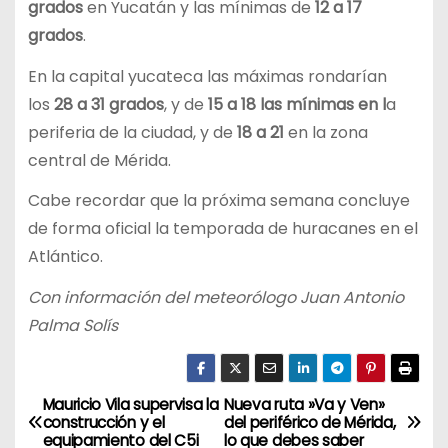
grados
en Yucatán y las mínimas de
12 a 17
grados
.
En la capital yucateca las máximas rondarían
los
28 a 31 grados
, y de
15 a 18 las mínimas en l
a
periferia de la ciudad, y de
18 a 21
en la zona
central de Mérida.
Cabe recordar que la próxima semana concluye
de forma oficial la temporada de huracanes en el
Atlántico.
Con información del meteorólogo Juan Antonio
Palma Solís
Mauricio Vila supervisa la
Nueva ruta »Va y Ven»
N
construcción y el
del periférico de Mérida,
equipamiento del C5i
lo que debes saber