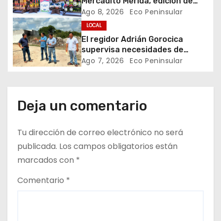
Mercadito Mérida, edición de
e
verano, en el Parque Eulogio
Ago 8, 2026
Eco Peninsular
Rosado
LOCAL
n
El regidor Adrián Gorocica
t
supervisa necesidades de
infraestructura y áreas
Ago 7, 2026
Eco Peninsular
r
públicas en la comisaría de
Caucel
a
Deja un comentario
d
Tu dirección de correo electrónico no será
a
publicada.
Los campos obligatorios están
s
marcados con
*
Comentario
*