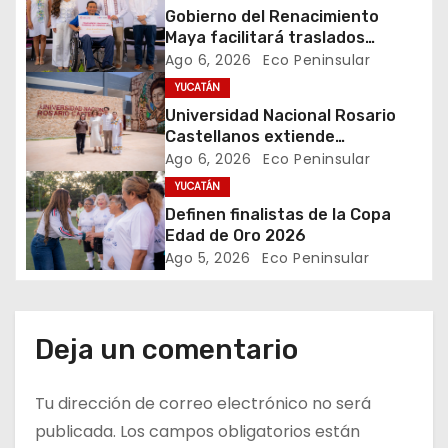
Gobierno del Renacimiento
d
Maya facilitará traslados
gratuitos para usuarias y
Ago 6, 2026
Eco Peninsular
e
usuarios del CREE
YUCATÁN
e
Universidad Nacional Rosario
Castellanos extiende
n
convocatoria de ingreso al 31 de
Ago 6, 2026
Eco Peninsular
agosto
YUCATÁN
t
Definen finalistas de la Copa
Edad de Oro 2026
r
Ago 5, 2026
Eco Peninsular
a
d
Deja un comentario
a
Tu dirección de correo electrónico no será
s
publicada.
Los campos obligatorios están