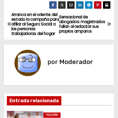
Arranca en el oriente del
N
Sensacional de
estado la campaña para
abogados: magistrados
afiliar al Seguro Social a
a
fallan al redactar sus
las personas
propios amparos
trabajadoras del hogar
v
e
g
por
Moderador
a
c
i
Entrada relacionada
ó
n
YUCATÁN