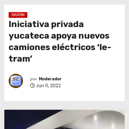
o
YUCATÁN
Iniciativa privada
yucateca apoya nuevos
camiones eléctricos ‘Ie-
tram’
por
Moderador
Jun 11, 2022