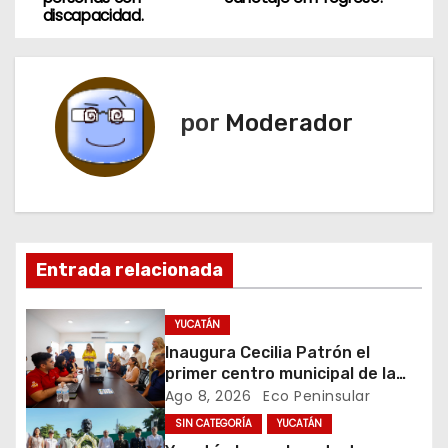
discapacidad.
v
e
g
por
Moderador
a
c
i
Entrada relacionada
ó
n
YUCATÁN
Inaugura Cecilia Patrón el
d
primer centro municipal de la
juventud en la historia de
Ago 8, 2026
Eco Peninsular
e
Mérida
SIN CATEGORÍA
YUCATÁN