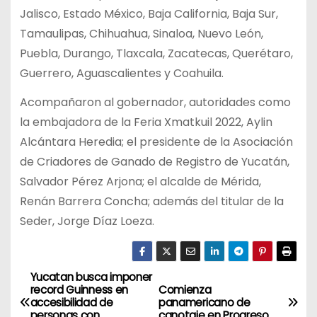
Jalisco, Estado México, Baja California, Baja Sur,
Tamaulipas, Chihuahua, Sinaloa, Nuevo León,
Puebla, Durango, Tlaxcala, Zacatecas, Querétaro,
Guerrero, Aguascalientes y Coahuila.
Acompañaron al gobernador, autoridades como
la embajadora de la Feria Xmatkuil 2022, Aylin
Alcántara Heredia; el presidente de la Asociación
de Criadores de Ganado de Registro de Yucatán,
Salvador Pérez Arjona; el alcalde de Mérida,
Renán Barrera Concha; además del titular de la
Seder, Jorge Díaz Loeza.
Yucatan busca imponer
N
record Guinness en
Comienza
accesibilidad de
panamericano de
a
personas con
canotaje en Progreso.