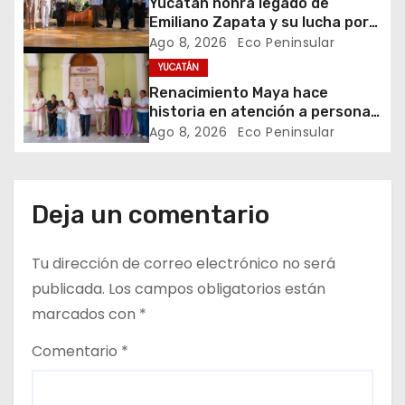
e
Yucatán honra legado de
Emiliano Zapata y su lucha por
n
la justicia social
Ago 8, 2026
Eco Peninsular
YUCATÁN
t
Renacimiento Maya hace
historia en atención a personas
r
autistas
Ago 8, 2026
Eco Peninsular
a
d
Deja un comentario
a
Tu dirección de correo electrónico no será
s
publicada.
Los campos obligatorios están
marcados con
*
Comentario
*