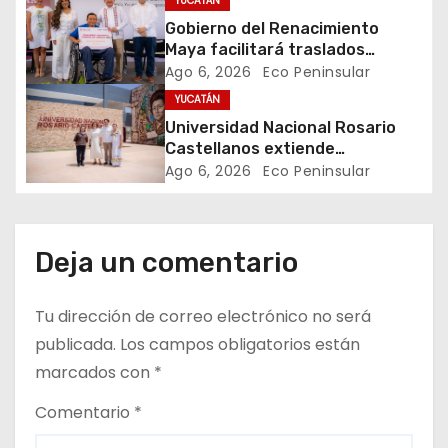
YUCATÁN
e
Gobierno del Renacimiento
Maya facilitará traslados
e
gratuitos para usuarias y
Ago 6, 2026
Eco Peninsular
usuarios del CREE
YUCATÁN
n
Universidad Nacional Rosario
t
Castellanos extiende
convocatoria de ingreso al 31 de
Ago 6, 2026
Eco Peninsular
r
agosto
a
Deja un comentario
d
Tu dirección de correo electrónico no será
a
publicada.
Los campos obligatorios están
s
marcados con
*
Comentario
*