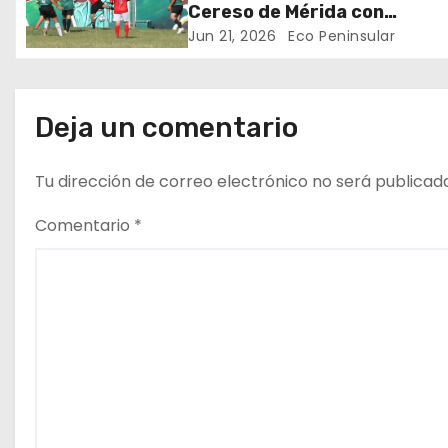
Cereso de Mérida con
e
participación de 48 equipos
Jun 21, 2026
Eco Peninsular
n
t
Deja un comentario
r
Tu dirección de correo electrónico no será publicad
a
Comentario
*
d
a
s