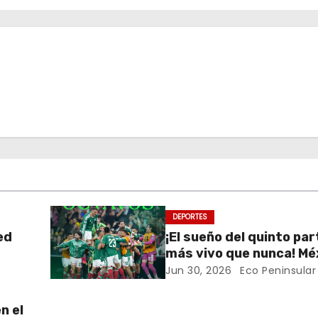
DEPORTES
ed
¡El sueño del quinto pa
más vivo que nunca! Mé
en el Mundial 2026
Jun 30, 2026
Eco Peninsular
n el