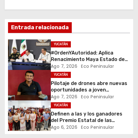
a
c
i
Entrada relacionada
ó
YUCATÁN
n
#OrdenYAutoridad: Aplica
Renacimiento Maya Estado de
d
derecho con orden,
Ago 7, 2026
Eco Peninsular
coordinación y saldo blanco
YUCATÁN
e
Pilotaje de drones abre nuevas
e
oportunidades a joven
emprendedor yucateco
Ago 7, 2026
Eco Peninsular
n
YUCATÁN
Definen a las y los ganadores
t
del Premio Estatal de las
Juventudes 2026
Ago 6, 2026
Eco Peninsular
r