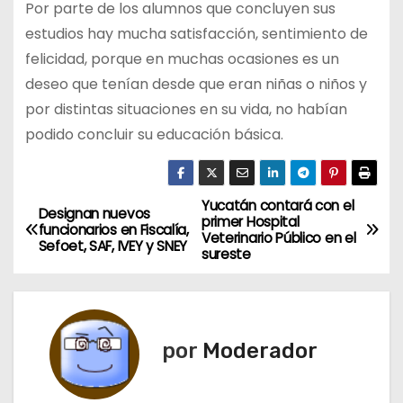
Por parte de los alumnos que concluyen sus
estudios hay mucha satisfacción, sentimiento de
felicidad, porque en muchas ocasiones es un
deseo que tenían desde que eran niñas o niños y
por distintas situaciones en su vida, no habían
podido concluir su educación básica.
Yucatán contará con el
N
Designan nuevos
primer Hospital
funcionarios en Fiscalía,
Veterinario Público en el
a
Sefoet, SAF, IVEY y SNEY
sureste
v
e
por
Moderador
g