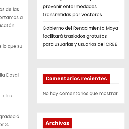
prevenir enfermedades
os de las
transmitidas por vectores
portamos a
Yucatán
Gobierno del Renacimiento Maya
facilitará traslados gratuitos
para usuarias y usuarios del CREE
 lo que su
ila Dosal
Comentarios recientes
No hay comentarios que mostrar.
 a las
agradeció
Archivos
r 3,