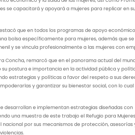
ento económico y la salud de las mujeres; así como Prom
les se capacitará y apoyará a mujeres para replicar en s
destacó que en todos los programas de apoyo económic
n una bolsa específicamente para mujeres, además que se 
menil y se vincula profesionalmente a las mujeres con em
rrera Concha, remarcó que en el panorama actual del mun
 su postura e importancia en la actividad pública y políti
o estrategias y políticas a favor del respeto a sus dere
poderarlas y garantizar su bienestar social, con lo cual
 se desarrollan e implementan estrategias diseñadas con
endo una muestra de este trabajo el Refugio para Mujeres
vel nacional por sus mecanismos de protección, asesorías
violencias.