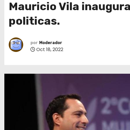
Mauricio Vila inaugur
o
politicas.
por
Moderador
Oct 18, 2022