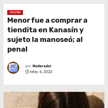
o
YUCATÁN
Menor fue a comprar a
tiendita en Kanasín y
sujeto la manoseó; al
penal
por
Moderador
May 4, 2022