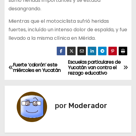
sufrió heridas importantes y se estaba
desangrando.
Mientras que el motociclista sufrió heridas
fuertes, incluído un intenso dolor de espalda, y fue
llevado a la misma clínica en Mérida.
Escuelas particulares de
N
Fuerte ‘calorón’ este
Yucatán van contra el
miércoles en Yucatán
rezago educativo
a
v
e
por
Moderador
g
a