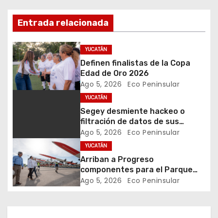
c
Entrada relacionada
i
ó
YUCATÁN
Definen finalistas de la Copa
n
Edad de Oro 2026
Ago 5, 2026
Eco Peninsular
d
YUCATÁN
e
Segey desmiente hackeo o
filtración de datos de sus
e
trabajadores
Ago 5, 2026
Eco Peninsular
YUCATÁN
n
Arriban a Progreso
t
componentes para el Parque
Eólico Tizimín II, con inversión de
Ago 5, 2026
Eco Peninsular
r
2,600 millones de pesos y mil
empleos
a