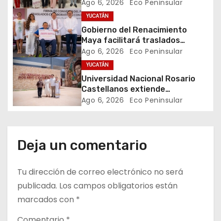
Juventudes 2026
Ago 6, 2026
Eco Peninsular
d
YUCATÁN
e
Gobierno del Renacimiento
Maya facilitará traslados
e
gratuitos para usuarias y
Ago 6, 2026
Eco Peninsular
usuarios del CREE
YUCATÁN
n
Universidad Nacional Rosario
t
Castellanos extiende
convocatoria de ingreso al 31 de
Ago 6, 2026
Eco Peninsular
r
agosto
a
Deja un comentario
d
Tu dirección de correo electrónico no será
a
publicada.
Los campos obligatorios están
s
marcados con
*
Comentario
*