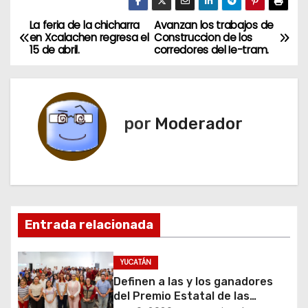
La feria de la chicharra
Avanzan los trabajos de
N
en Xcalachen regresa el
Construccion de los
15 de abril.
corredores del Ie-tram.
a
v
e
por
Moderador
g
a
c
Entrada relacionada
i
ó
YUCATÁN
Definen a las y los ganadores
n
del Premio Estatal de las