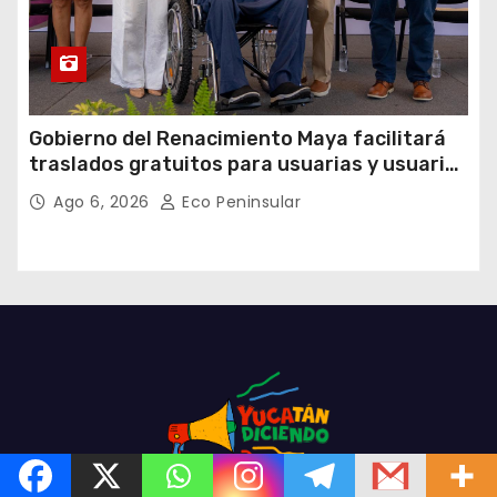
Gobierno del Renacimiento Maya facilitará
traslados gratuitos para usuarias y usuarios
del CREE
Ago 6, 2026
Eco Peninsular