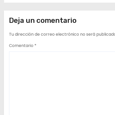
n
t
Deja un comentario
r
Tu dirección de correo electrónico no será publicad
a
Comentario
*
d
a
s