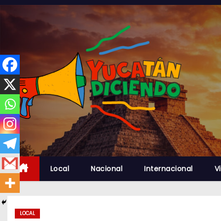
S
a
l
t
a
r
a
l
c
o
n
t
Local
Nacional
Internacional
Vi
e
n
i
d
LOCAL