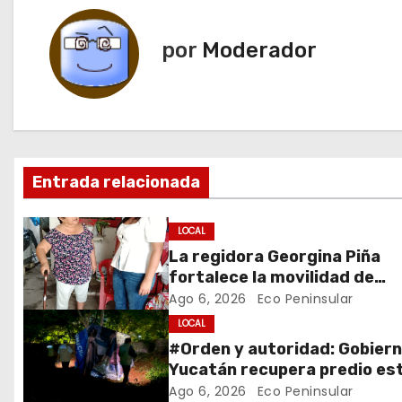
v
e
por
Moderador
g
a
c
Entrada relacionada
i
ó
LOCAL
La regidora Georgina Piña
n
fortalece la movilidad de
adultos mayores con la ent
Ago 6, 2026
Eco Peninsular
d
de aparatos ortopédicos
LOCAL
e
#Orden y autoridad: Gobiern
Yucatán recupera predio es
e
invadido en San José Tecoh
Ago 6, 2026
Eco Peninsular