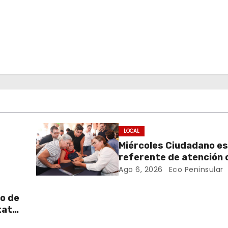
LOCAL
Miércoles Ciudadano e
referente de atención
rega
y clara para las y los m
Ago 6, 2026
Eco Peninsular
Cecilia Patrón
o de
tatal