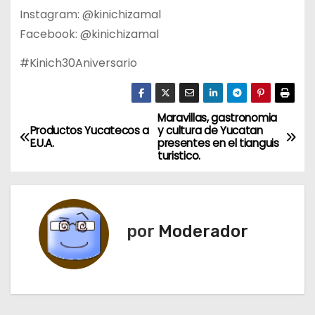
Instagram: @kinichizamal
Facebook: @kinichizamal
#Kinich30Aniversario
Maravillas, gastronomia
N
Productos Yucatecos a
y cultura de Yucatan
E.U.A.
presentes en el tianguis
a
turistico.
v
e
por
Moderador
g
a
c