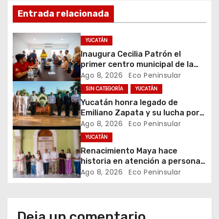
i
Entrada relacionada
ó
YUCATÁN
n
Inaugura Cecilia Patrón el
primer centro municipal de la
d
juventud en la historia de
Ago 8, 2026
Eco Peninsular
Mérida
SIN CATEGORÍA
YUCATÁN
e
Yucatán honra legado de
e
Emiliano Zapata y su lucha por
la justicia social
Ago 8, 2026
Eco Peninsular
n
YUCATÁN
Renacimiento Maya hace
t
historia en atención a personas
autistas
Ago 8, 2026
Eco Peninsular
r
a
d
Deja un comentario