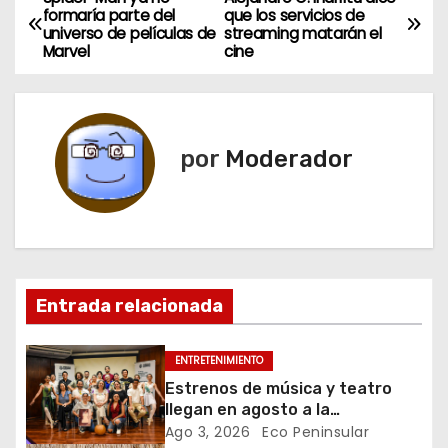
N
formaría parte del
que los servicios de
universo de películas de
streaming matarán el
a
Marvel
cine
v
e
por
Moderador
g
a
c
i
Entrada relacionada
ó
ENTRETENIMIENTO
n
Estrenos de música y teatro
llegan en agosto a la
d
Temporada Olimpo
Ago 3, 2026
Eco Peninsular