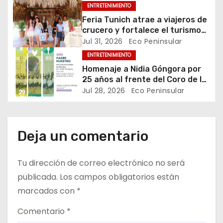
ENTRETENIMIENTO
e
Feria Tunich atrae a viajeros de
e
crucero y fortalece el turismo
comunitario
Jul 31, 2026
Eco Peninsular
n
ENTRETENIMIENTO
Homenaje a Nidia Góngora por
t
25 años al frente del Coro de la
Ciudad de Mérida
Jul 28, 2026
Eco Peninsular
r
a
d
Deja un comentario
a
Tu dirección de correo electrónico no será
s
publicada.
Los campos obligatorios están
marcados con
*
Comentario
*