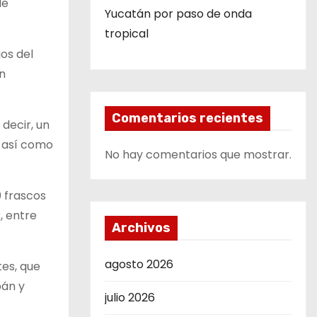
de
Yucatán por paso de onda
tropical
os del
n
Comentarios recientes
 decir, un
, así como
No hay comentarios que mostrar.
0 frascos
, entre
Archivos
agosto 2026
tes, que
pán y
julio 2026