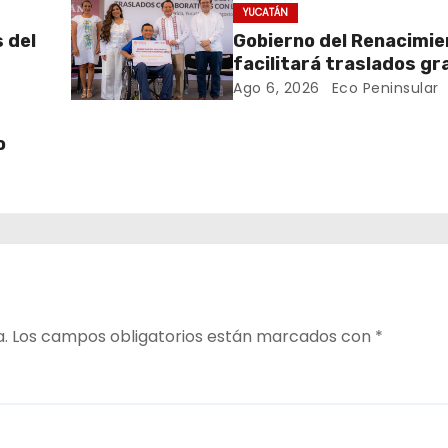
YUCATÁN
s del
Gobierno del Renacimi
facilitará traslados gr
para usuarias y usuario
Ago 6, 2026
Eco Peninsular
CREE
o
1 de
a.
Los campos obligatorios están marcados con
*