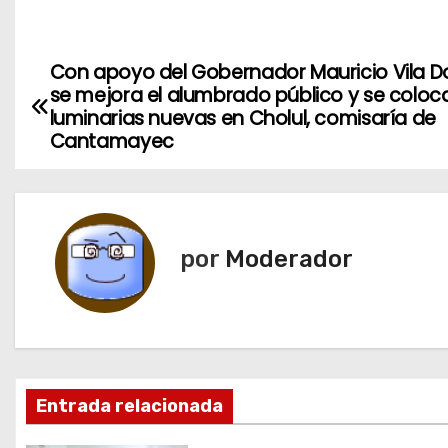
Con apoyo del Gobernador Mauricio Vila Do
N
se mejora el alumbrado público y se coloc
a
luminarias nuevas en Cholul, comisaría de
Cantamayec
v
e
g
por
Moderador
a
c
i
Entrada relacionada
ó