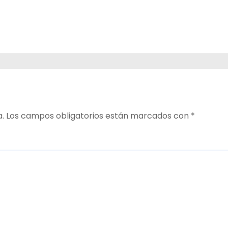
ara
a.
Los campos obligatorios están marcados con
*