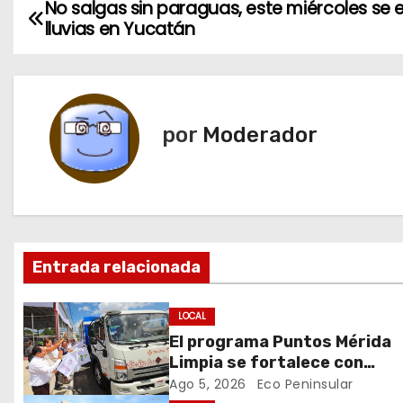
No salgas sin paraguas, este miércoles se 
N
lluvias en Yucatán
a
v
e
por
Moderador
g
a
c
Entrada relacionada
i
ó
LOCAL
El programa Puntos Mérida
n
Limpia se fortalece con
coordinación y colaboración
Ago 5, 2026
Eco Peninsular
d