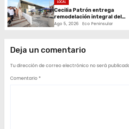
institucional.
LOCAL
e
Cecilia Patrón entrega
remodelación integral del
e
mercado Lucas de Gálvez p
Ago 5, 2026
Eco Peninsular
locatarios y usuarios
n
t
Deja un comentario
r
Tu dirección de correo electrónico no será publicad
a
Comentario
*
d
a
s