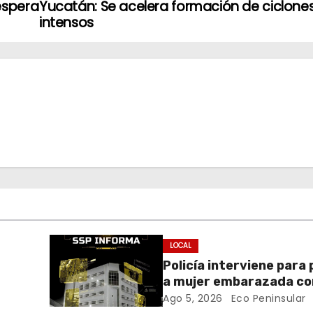
espera
Yucatán: Se acelera formación de ciclone
intensos
LOCAL
Policía interviene para
a mujer embarazada co
blanca en Mérida
Ago 5, 2026
Eco Peninsular