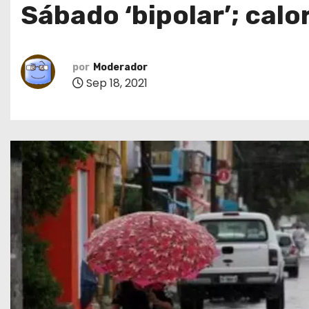
Sábado ‘bipolar’; calo
o
por
Moderador
Sep 18, 2021