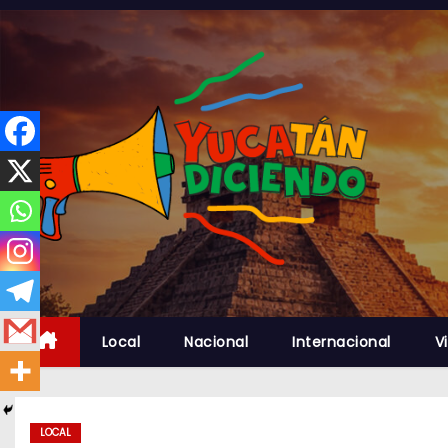
S
a
l
t
a
r
a
l
c
o
n
t
Local
Nacional
Internacional
Vi
e
n
i
d
LOCAL