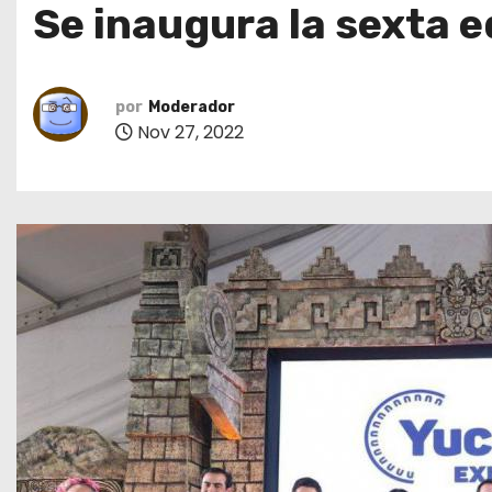
Se inaugura la sexta 
o
por
Moderador
Nov 27, 2022