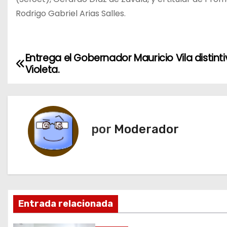
Rodrigo Gabriel Arias Salles.
Entrega el Gobernador Mauricio Vila distint
N
Violeta.
a
v
e
por
Moderador
g
a
c
Entrada relacionada
i