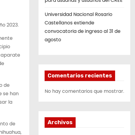
para usuarias y usuarios del CREE
Universidad Nacional Rosario
Castellanos extiende
ño 2023.
convocatoria de ingreso al 31 de
amente
agosto
cipio
scaparate
de
Comentarios recientes
o de
No hay comentarios que mostrar.
e se han
sar la
Archivos
anto de
hihuahua,