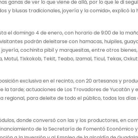
as ganas de ver lo que viene de allá, por lo que le di seg
dos y blusas tradicionales, joyería y la comida», explicó la
ta el domingo 4 de enero, con horario de 9:00 de la mañ
s visitantes podrán deleitarse con hamacas, huipiles, guay
 joyería, cochinita pibil y marquesitas, entre otros bienes,
Motul, Tixkokob, Tekit, Teabo, Izamal, Ticul, Tekax, Oxku
osición exclusiva en el recinto, con 20 artesanos y prod
e la tarde; actuaciones de Los Trovadores de Yucatán y el
regional, para deleite de todo el público, todos los días a
 módulos, donde conversó con las y los productores, en co
 Financiamiento de la Secretaría de Fomentó Económico y
oción a la Inversión y al Empleo de la alcaldía de Guadala