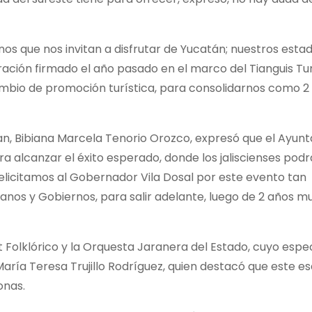
nos que nos invitan a disfrutar de Yucatán; nuestros esta
ación firmado el año pasado en el marco del Tianguis Tur
mbio de promoción turística, para consolidarnos como 2 
an, Bibiana Marcela Tenorio Orozco, expresó que el Ayun
 alcanzar el éxito esperado, donde los jaliscienses pod
«Felicitamos al Gobernador Vila Dosal por este evento tan
sanos y Gobiernos, para salir adelante, luego de 2 años muy
let Folklórico y la Orquesta Jaranera del Estado, cuyo esp
María Teresa Trujillo Rodríguez, quien destacó que este 
onas.