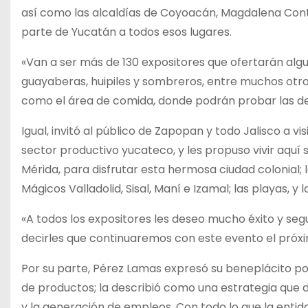
así como las alcaldías de Coyoacán, Magdalena Contre
parte de Yucatán a todos esos lugares.
«Van a ser más de 130 expositores que ofertarán algu
guayaberas, huipiles y sombreros, entre muchos otros
como el área de comida, donde podrán probar las de
Igual, invitó al público de Zapopan y todo Jalisco a v
sector productivo yucateco, y les propuso vivir aquí
Mérida, para disfrutar esta hermosa ciudad colonial; 
Mágicos Valladolid, Sisal, Maní e Izamal; las playas, y
«A todos los expositores les deseo mucho éxito y se
decirles que continuaremos con este evento el próxim
Por su parte, Pérez Lamas expresó su beneplácito por 
de productos; la describió como una estrategia que di
y la generación de empleos. Con todo lo que la entid