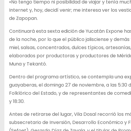
«No tengo tiempo ni posibilidad de viajar y tenía much
Internet y, hoy, decidí venir; me interesa ver los vesti
de Zapopan.
Continuará esta sexta edición de Yucatán Expone has
de la noche, por lo que el público jalisciense y demá
miel, salsas, concentrados, dulces típicos, artesanías,
elaborados por productoras y productores de Mérida, 
Muna y Tekantó.
Dentro del programa artístico, se contempla una exp
guayaberas, el domingo 27 de noviembre, a las 5:30 d
Folklórico del Estado, y de representantes de comedia 
y 18:30.
Antes de retirarse del lugar, Vila Dosal recorrió los
subsecretario de Inversión, Desarrollo Económico y
(Sefoet), Gerardo Díaz de Zavala, y el titular de Prom