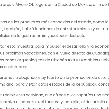
ras y Álvaro Obregón, en la Ciudad de México, a fin de l
nos de los productos más conocidos del estado, como los 
; también, habrá funciones de entretenimiento y cultural
licias de la gastronomía yucateca» destacó.
isitar esta muestra, para impulsar el desarrollo y la econo
 sus próximas vacaciones, con el vuelo directo de Guadala
las zonas arqueológicas de Chichén Itzá y Uxmal; los Pueb
 las costumbres.
guiremos trabajando muy fuerte en la promoción de este 
o año, para visitar otros estados de la República», concl
recibir esta actividad, que ofrece a los tapatíos una ric
namiza el comercio, el turismo y, con ello, el desarrollo
ad del sureste tiene para ofrecer, expresó, no hay duda d