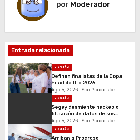
e
por
Moderador
g
a
c
Entrada relacionada
i
ó
YUCATÁN
Definen finalistas de la Copa
n
Edad de Oro 2026
Ago 5, 2026
Eco Peninsular
d
YUCATÁN
e
Segey desmiente hackeo o
filtración de datos de sus
e
trabajadores
Ago 5, 2026
Eco Peninsular
YUCATÁN
n
Arriban a Progreso