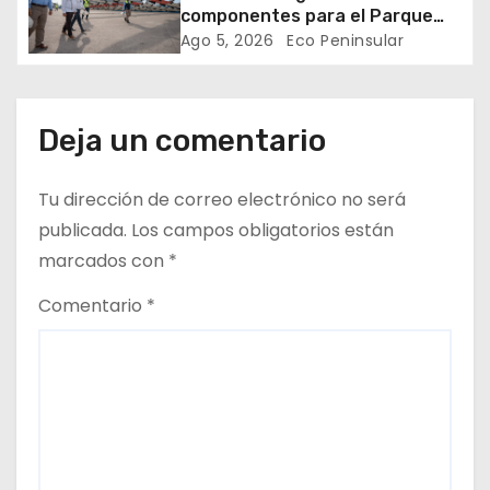
t
componentes para el Parque
Eólico Tizimín II, con inversión de
Ago 5, 2026
Eco Peninsular
r
2,600 millones de pesos y mil
empleos
a
Deja un comentario
d
Tu dirección de correo electrónico no será
a
publicada.
Los campos obligatorios están
s
marcados con
*
Comentario
*