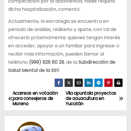
complicación por la abstinencia, nadie requirió
dicha hospitalización, comentó.
Actualmente, la estrategia se encuentra en
periodo de análisis, rediseño y ajuste, con tal de
ofrecerlo próximamente; quienes tengan interés
en acceder, apoyar a un familiar para ingresar o
recibir más información, pueden llamar al
teléfono
(999) 926 80 29
, de la
Subdirección de
Salud Mental de la SSY.
Acarreos en votación
Vila apuntala proyectos
N
para consejeros de
de acuacultura en
Morena
Yucatán
a
v