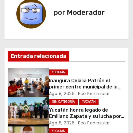
e
por
Moderador
g
a
c
Entrada relacionada
i
ó
YUCATÁN
Inaugura Cecilia Patrón el
n
primer centro municipal de la
juventud en la historia de
Ago 8, 2026
Eco Peninsular
d
Mérida
SIN CATEGORÍA
YUCATÁN
e
Yucatán honra legado de
Emiliano Zapata y su lucha por
e
la justicia social
Ago 8, 2026
Eco Peninsular
YUCATÁN