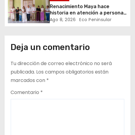
n
Renacimiento Maya hace
t
historia en atención a personas
autistas
Ago 8, 2026
Eco Peninsular
r
a
Deja un comentario
d
Tu dirección de correo electrónico no será
a
publicada.
Los campos obligatorios están
s
marcados con
*
Comentario
*