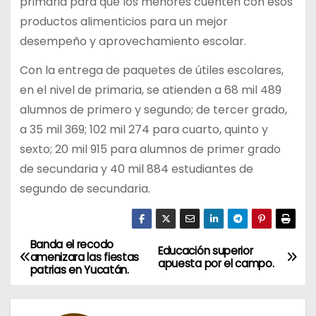
primaria para que los menores cuenten con esos
productos alimenticios para un mejor
desempeño y aprovechamiento escolar.
Con la entrega de paquetes de útiles escolares,
en el nivel de primaria, se atienden a 68 mil 489
alumnos de primero y segundo; de tercer grado,
a 35 mil 369; 102 mil 274 para cuarto, quinto y
sexto; 20 mil 915 para alumnos de primer grado
de secundaria y 40 mil 884 estudiantes de
segundo de secundaria.
Banda el recodo
N
Educación superior
amenizara las fiestas
apuesta por el campo.
patrias en Yucatán.
a
v