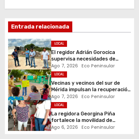
c
i
Entrada relacionada
ó
LOCAL
n
El regidor Adrián Gorocica
supervisa necesidades de
d
infraestructura y áreas
Ago 7, 2026
Eco Peninsular
públicas en la comisaría de
LOCAL
e
Caucel
Vecinas y vecinos del sur de
e
Mérida impulsan la recuperación
de espacios comunitarios
Ago 7, 2026
Eco Peninsular
n
LOCAL
La regidora Georgina Piña
t
fortalece la movilidad de
adultos mayores con la entrega
Ago 6, 2026
Eco Peninsular
r
de aparatos ortopédicos