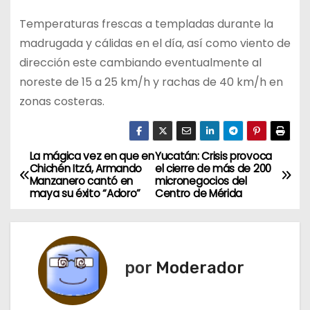
Temperaturas frescas a templadas durante la
madrugada y cálidas en el día, así como viento de
dirección este cambiando eventualmente al
noreste de 15 a 25 km/h y rachas de 40 km/h en
zonas costeras.
La mágica vez en que en
Yucatán: Crisis provoca
N
Chichén Itzá, Armando
el cierre de más de 200
Manzanero cantó en
micronegocios del
a
maya su éxito “Adoro”
Centro de Mérida
v
e
por
Moderador
g
a