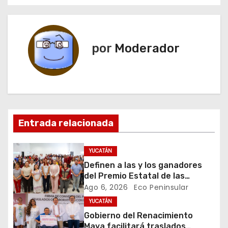
v
e
por
Moderador
g
a
c
i
Entrada relacionada
ó
YUCATÁN
n
Definen a las y los ganadores
del Premio Estatal de las
d
Juventudes 2026
Ago 6, 2026
Eco Peninsular
YUCATÁN
e
Gobierno del Renacimiento
Maya facilitará traslados