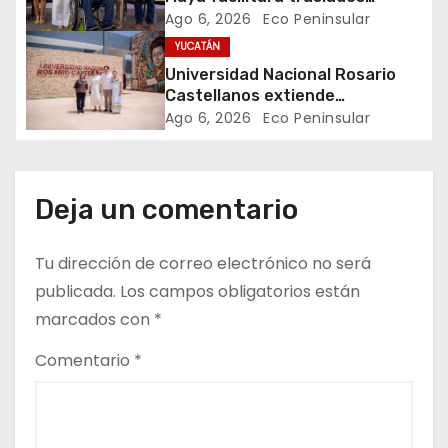
e
gratuitos para usuarias y
Ago 6, 2026
Eco Peninsular
n
usuarios del CREE
YUCATÁN
Universidad Nacional Rosario
t
Castellanos extiende
convocatoria de ingreso al 31 de
Ago 6, 2026
Eco Peninsular
r
agosto
a
d
Deja un comentario
a
Tu dirección de correo electrónico no será
s
publicada.
Los campos obligatorios están
marcados con
*
Comentario
*