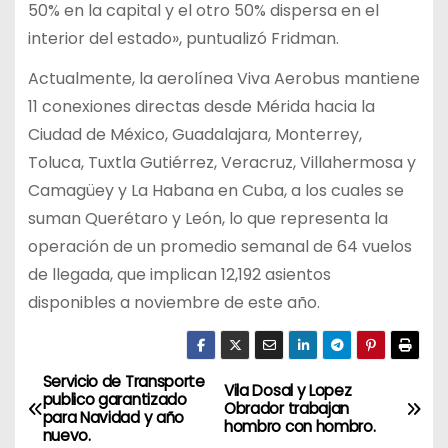
50% en la capital y el otro 50% dispersa en el
interior del estado», puntualizó Fridman.
Actualmente, la aerolínea Viva Aerobus mantiene
11 conexiones directas desde Mérida hacia la
Ciudad de México, Guadalajara, Monterrey,
Toluca, Tuxtla Gutiérrez, Veracruz, Villahermosa y
Camagüey y La Habana en Cuba, a los cuales se
suman Querétaro y León, lo que representa la
operación de un promedio semanal de 64 vuelos
de llegada, que implican 12,192 asientos
disponibles a noviembre de este año.
Servicio de Transporte
N
Vila Dosal y Lopez
publico garantizado
Obrador trabajan
para Navidad y año
a
hombro con hombro.
nuevo.