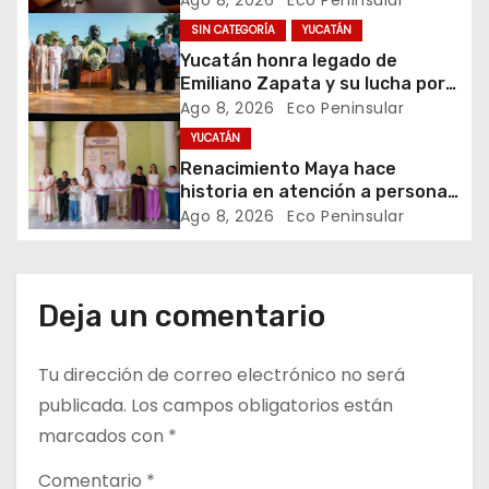
Ago 8, 2026
Eco Peninsular
Mérida
SIN CATEGORÍA
YUCATÁN
e
Yucatán honra legado de
e
Emiliano Zapata y su lucha por
la justicia social
Ago 8, 2026
Eco Peninsular
n
YUCATÁN
Renacimiento Maya hace
t
historia en atención a personas
autistas
Ago 8, 2026
Eco Peninsular
r
a
d
Deja un comentario
a
Tu dirección de correo electrónico no será
s
publicada.
Los campos obligatorios están
marcados con
*
Comentario
*