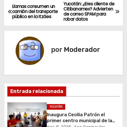
Yucatán: ¿Eres cliente de
N
Llamas consumen un
Citibanamex? Advierten
camión del transporte
de correo SPAM para
a
público en la Itzáes
robar datos
v
e
por
Moderador
g
a
c
i
Entrada relacionada
ó
YUCATÁN
n
Inaugura Cecilia Patrón el
primer centro municipal de la
d
juventud en la historia de