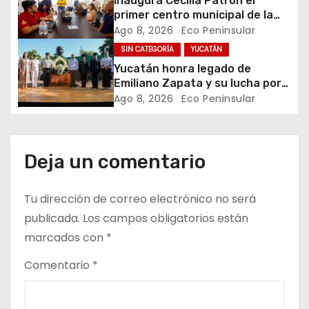
Inaugura Cecilia Patrón el
e
primer centro municipal de la
juventud en la historia de
Ago 8, 2026
Eco Peninsular
n
Mérida
SIN CATEGORÍA
YUCATÁN
Yucatán honra legado de
t
Emiliano Zapata y su lucha por
la justicia social
Ago 8, 2026
Eco Peninsular
r
a
d
Deja un comentario
a
Tu dirección de correo electrónico no será
s
publicada.
Los campos obligatorios están
marcados con
*
Comentario
*