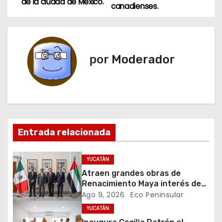
a
de la ciudad de Mexico.
canadienses.
v
e
por
Moderador
g
a
c
i
Entrada relacionada
ó
YUCATÁN
n
Atraen grandes obras de
Renacimiento Maya interés de
d
Emiratos Árabes Unidos
Ago 9, 2026
Eco Peninsular
YUCATÁN
e