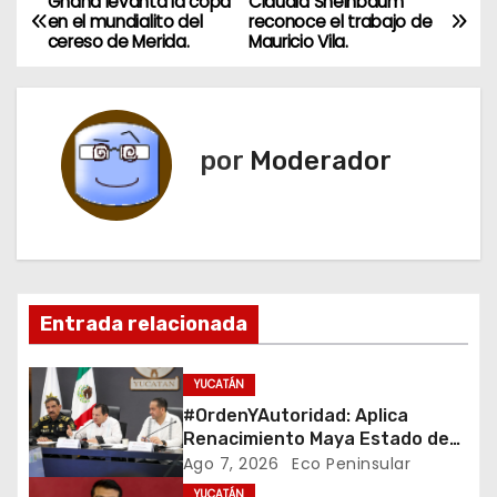
Ghana levanta la copa
Claudia Sheinbaum
N
en el mundialito del
reconoce el trabajo de
cereso de Merida.
Mauricio Vila.
a
v
e
por
Moderador
g
a
c
Entrada relacionada
i
ó
YUCATÁN
#OrdenYAutoridad: Aplica
n
Renacimiento Maya Estado de
derecho con orden,
Ago 7, 2026
Eco Peninsular
d
coordinación y saldo blanco
YUCATÁN