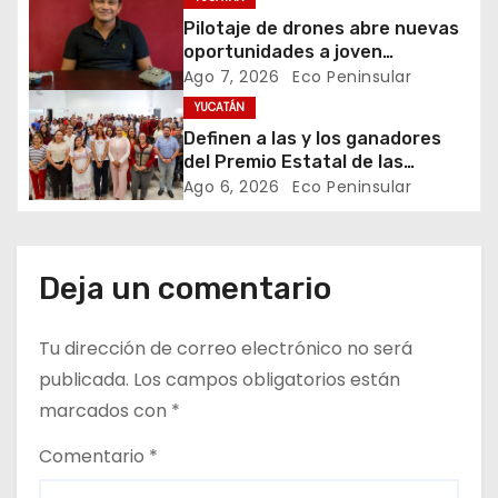
e
Pilotaje de drones abre nuevas
oportunidades a joven
e
emprendedor yucateco
Ago 7, 2026
Eco Peninsular
YUCATÁN
n
Definen a las y los ganadores
t
del Premio Estatal de las
Juventudes 2026
Ago 6, 2026
Eco Peninsular
r
a
Deja un comentario
d
Tu dirección de correo electrónico no será
a
publicada.
Los campos obligatorios están
s
marcados con
*
Comentario
*