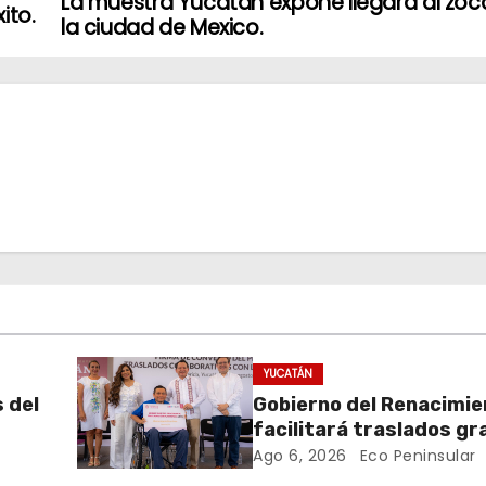
La muestra Yucatan expone llegara al zoc
ito.
la ciudad de Mexico.
YUCATÁN
s del
Gobierno del Renacimi
facilitará traslados gr
para usuarias y usuario
Ago 6, 2026
Eco Peninsular
CREE