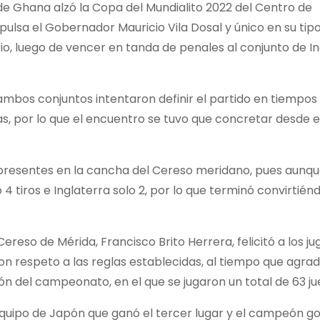
 de Ghana alzó la Copa del Mundialito 2022 del Centro de
ulsa el Gobernador Mauricio Vila Dosal y único en su tipo
rio, luego de vencer en tanda de penales al conjunto de In
mbos conjuntos intentaron definir el partido en tiempos 
as, por lo que el encuentro se tuvo que concretar desde el
s presentes en la cancha del Cereso meridano, pues aunqu
4 tiros e Inglaterra solo 2, por lo que terminó convirtién
Cereso de Mérida, Francisco Brito Herrera, felicitó a los j
n respeto a las reglas establecidas, al tiempo que agrad
ón del campeonato, en el que se jugaron un total de 63 ju
equipo de Japón que ganó el tercer lugar y el campeón go