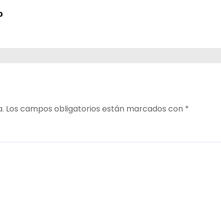
o
1 de
a.
Los campos obligatorios están marcados con
*