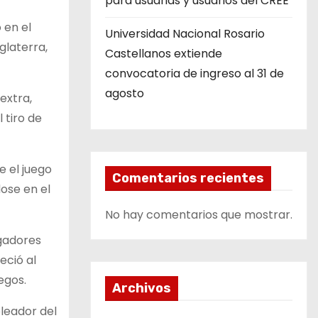
para usuarias y usuarios del CREE
 en el
Universidad Nacional Rosario
glaterra,
Castellanos extiende
convocatoria de ingreso al 31 de
agosto
extra,
 tiro de
e el juego
Comentarios recientes
dose en el
No hay comentarios que mostrar.
ugadores
eció al
egos.
Archivos
leador del