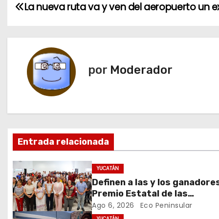
N
La nueva ruta va y ven del aeropuerto un ex
a
v
e
por
Moderador
g
a
c
Entrada relacionada
i
ó
YUCATÁN
Definen a las y los ganadore
n
Premio Estatal de las
Juventudes 2026
Ago 6, 2026
Eco Peninsular
d
YUCATÁN