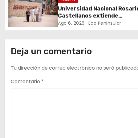
e
Universidad Nacional Rosari
Castellanos extiende
e
convocatoria de ingreso al 3
Ago 6, 2026
Eco Peninsular
agosto
n
t
Deja un comentario
r
Tu dirección de correo electrónico no será publicad
a
Comentario
*
d
a
s