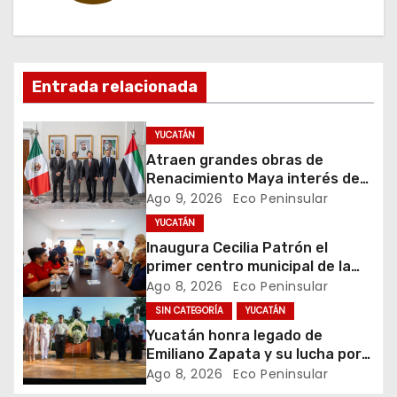
a
c
Entrada relacionada
i
ó
YUCATÁN
Atraen grandes obras de
n
Renacimiento Maya interés de
Emiratos Árabes Unidos
Ago 9, 2026
Eco Peninsular
d
YUCATÁN
e
Inaugura Cecilia Patrón el
primer centro municipal de la
e
juventud en la historia de
Ago 8, 2026
Eco Peninsular
Mérida
SIN CATEGORÍA
YUCATÁN
n
Yucatán honra legado de
t
Emiliano Zapata y su lucha por
la justicia social
Ago 8, 2026
Eco Peninsular