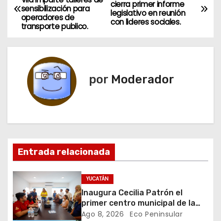
cierra primer informe
sensibilización para
a
legislativo en reunión
operadores de
con lideres sociales.
transporte publico.
v
e
g
por
Moderador
a
c
i
Entrada relacionada
ó
n
YUCATÁN
Inaugura Cecilia Patrón el
d
primer centro municipal de la
juventud en la historia de
Ago 8, 2026
Eco Peninsular