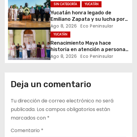
e
Mérida
SIN CATEGORÍA
YUCATÁN
e
Yucatán honra legado de
Emiliano Zapata y su lucha por
n
la justicia social
Ago 8, 2026
Eco Peninsular
YUCATÁN
t
Renacimiento Maya hace
historia en atención a personas
r
autistas
Ago 8, 2026
Eco Peninsular
a
d
Deja un comentario
a
Tu dirección de correo electrónico no será
s
publicada.
Los campos obligatorios están
marcados con
*
Comentario
*