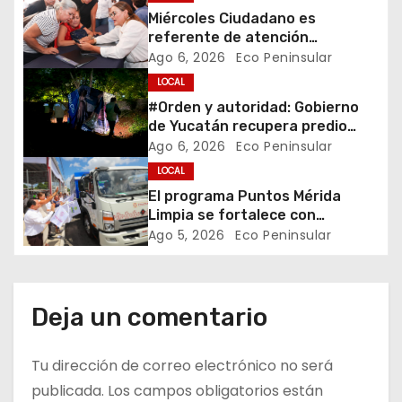
n
Miércoles Ciudadano es
referente de atención
d
oportuna y clara para las y los
Ago 6, 2026
Eco Peninsular
meridanos; Cecilia Patrón
LOCAL
e
#Orden y autoridad: Gobierno
e
de Yucatán recupera predio
estatal invadido en San José
Ago 6, 2026
Eco Peninsular
n
Tecoh
LOCAL
El programa Puntos Mérida
t
Limpia se fortalece con
coordinación y colaboración
Ago 5, 2026
Eco Peninsular
r
institucional.
a
d
Deja un comentario
a
Tu dirección de correo electrónico no será
s
publicada.
Los campos obligatorios están