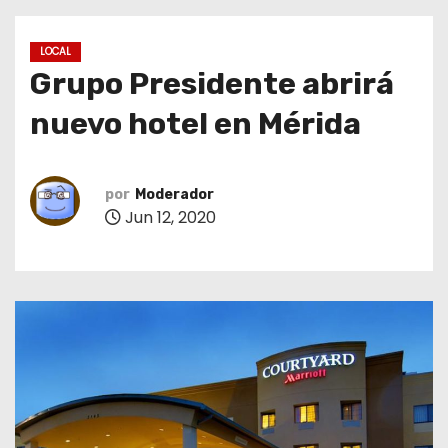
o
LOCAL
Grupo Presidente abrirá
nuevo hotel en Mérida
por
Moderador
Jun 12, 2020