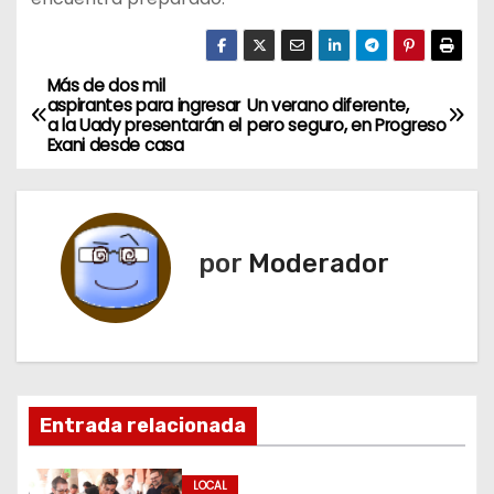
Más de dos mil
N
aspirantes para ingresar
Un verano diferente,
a la Uady presentarán el
pero seguro, en Progreso
a
Exani desde casa
v
e
por
Moderador
g
a
c
i
Entrada relacionada
ó
LOCAL