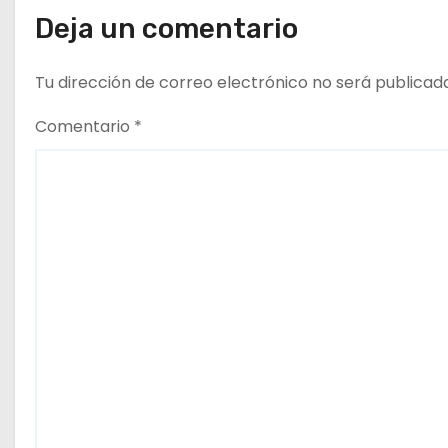
Deja un comentario
t
r
Tu dirección de correo electrónico no será publicad
a
Comentario
*
d
a
s