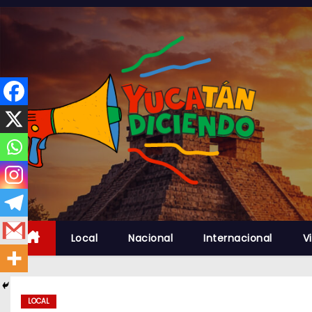
S
a
l
t
a
r
a
l
c
o
n
t
Local
Nacional
Internacional
Vi
e
n
i
d
LOCAL