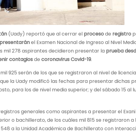
tán
(Uady) reportó que al cerrar el
proceso
de
registro
p
presentarán
el Examen Nacional de Ingreso al Nivel Medi
s mil 278 aspirantes decidieron presentar la
prueba desd
enir contagios
de
coronavirus Covid-19
.
il 925 serán de los que se registraron al nivel de licenci
r que la Uady modificó las fechas para presentar dichas p
osto, para los de nivel media superior; y del sábado 15 al l
gistros generales como aspirantes a presentar el Exani I 
ior o bachillerato, de los cuáles mil 815 se registraron a 
y 548 a la Unidad Académica de Bachillerato con Interacc