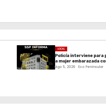
LOCAL
Policía interviene para
a mujer embarazada co
blanca en Mérida
Ago 5, 2026
Eco Peninsular
ara