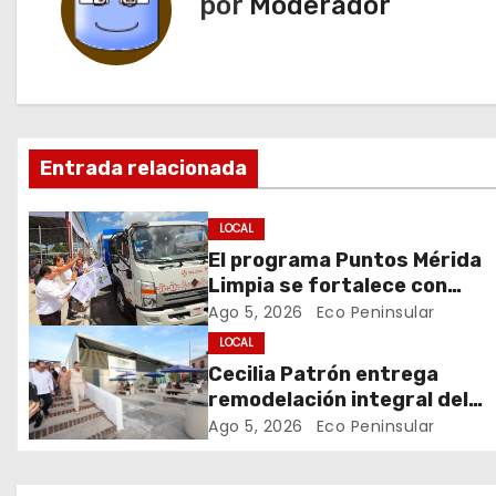
por
Moderador
e
g
a
c
Entrada relacionada
i
LOCAL
ó
El programa Puntos Mérida
Limpia se fortalece con
n
coordinación y colaboración
Ago 5, 2026
Eco Peninsular
institucional.
d
LOCAL
Cecilia Patrón entrega
e
remodelación integral del
mercado Lucas de Gálvez p
Ago 5, 2026
Eco Peninsular
e
locatarios y usuarios
n