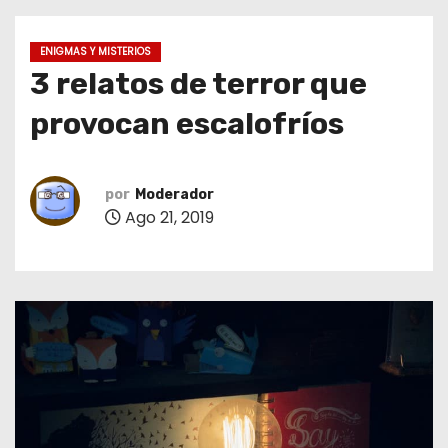
o
ENIGMAS Y MISTERIOS
3 relatos de terror que
provocan escalofríos
por
Moderador
Ago 21, 2019