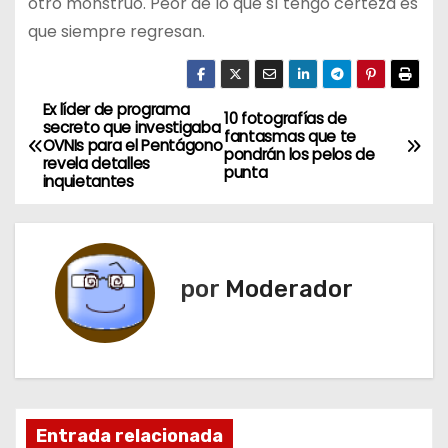
otro monstruo. Peor de lo que sí tengo certeza es
que siempre regresan.
Ex líder de programa
N
10 fotografías de
secreto que investigaba
fantasmas que te
OVNIs para el Pentágono
a
pondrán los pelos de
revela detalles
punta
inquietantes
v
e
g
por
Moderador
a
c
i
Entrada relacionada