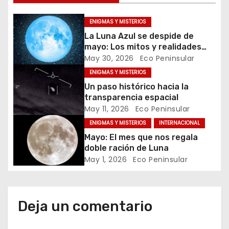
ó
n
ENIGMAS Y MISTERIOS
La Luna Azul se despide de
d
mayo: Los mitos y realidades
detrás de este raro fenómeno
May 30, 2026
Eco Peninsular
e
ENIGMAS Y MISTERIOS
e
Un paso histórico hacia la
transparencia espacial
n
May 11, 2026
Eco Peninsular
ENIGMAS Y MISTERIOS
INTERNACIONAL
t
Mayo: El mes que nos regala
doble ración de Luna
r
May 1, 2026
Eco Peninsular
a
d
Deja un comentario
a