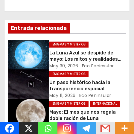
a
c
Entrada relacionada
i
ó
ENIGMAS Y MISTERIOS
La Luna Azul se despide de
n
mayo: Los mitos y realidades
detrás de este raro fenómeno
May 30, 2026
Eco Peninsular
d
ENIGMAS Y MISTERIOS
e
Un paso histórico hacia la
transparencia espacial
e
May 11, 2026
Eco Peninsular
ENIGMAS Y MISTERIOS
INTERNACIONAL
n
Mayo: El mes que nos regala
t
doble ración de Luna
May 1, 2026
Eco Peninsular
r