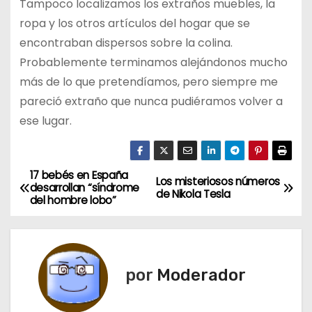
Tampoco localizamos los extraños muebles, la
ropa y los otros artículos del hogar que se
encontraban dispersos sobre la colina.
Probablemente terminamos alejándonos mucho
más de lo que pretendíamos, pero siempre me
pareció extraño que nunca pudiéramos volver a
ese lugar.
17 bebés en España
N
Los misteriosos números
desarrollan “síndrome
de Nikola Tesla
del hombre lobo”
a
v
e
por
Moderador
g