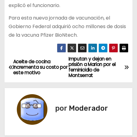
explicó el funcionario.
Para esta nueva jornada de vacunación, el
Gobierno Federal adquirió ocho millones de dosis
de la vacuna Pfizer BioNtech.
Imputan y dejan en
N
Aceite de cocina
prisión a Marlon por el
incrementa su costo por
feminicidio de
a
este motivo
Montserrat
v
e
por
Moderador
g
a