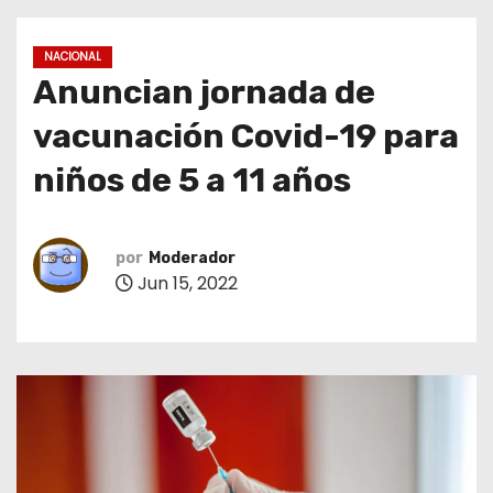
o
NACIONAL
Anuncian jornada de
vacunación Covid-19 para
niños de 5 a 11 años
por
Moderador
Jun 15, 2022